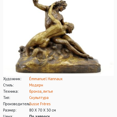
Художник:
Émmanuel Hannaux
Стиль:
Модерн
Техника:
бронза
,
литье
Тип:
Скульптура
Производитель:
Susse Frères
Размер:
80 Х 70 Х 30 см
Цена:
По запросу