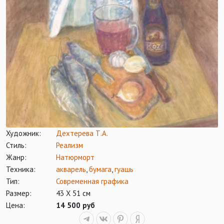
Художник:
Дехтерева Т.А.
Стиль:
Реализм
Жанр:
Натюрморт
Техника:
акварель
,
бумага
,
гуашь
Тип:
Современная графика
Размер:
43 Х 51 см
Цена:
14 500 руб