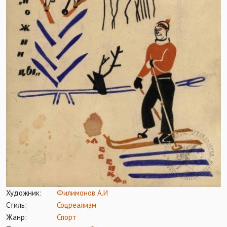
Художник:
Филимонов А.И
Стиль:
Соцреализм
Жанр:
Спорт