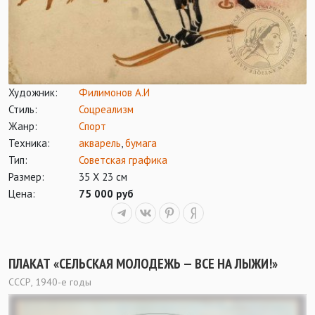
Художник:
Филимонов А.И
Стиль:
Соцреализм
Жанр:
Спорт
Техника:
акварель
,
бумага
Тип:
Советская графика
Размер:
35 Х 23 см
Цена:
75 000 руб
ПЛАКАТ «СЕЛЬСКАЯ МОЛОДЕЖЬ — ВСЕ НА ЛЫЖИ!»
СССР, 1940-е годы