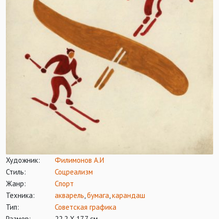
Художник:
Филимонов А.И
Стиль:
Соцреализм
Жанр:
Спорт
Техника:
акварель
,
бумага
,
карандаш
Тип:
Советская графика
Размер:
22,2 Х 17,7 см