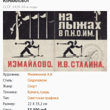
ИЗМАЙЛОВО»
СССР, 1920-30-е годы
Художник:
Филимонов А.И
Стиль:
Соцреализм
Жанр:
Спорт
Техника:
бумага
,
гуашь
Тип:
Советская графика
Размер:
22 Х 35,2 см
Цена:
35 000 руб.