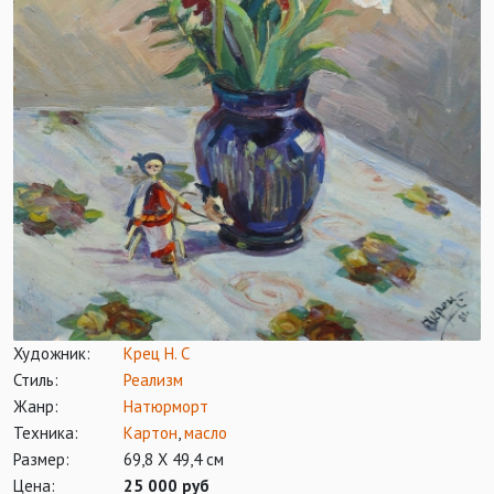
Художник:
Крец Н. С
Стиль:
Реализм
Жанр:
Натюрморт
Техника:
Картон
,
масло
Размер:
69,8 Х 49,4 см
Цена:
25 000 руб