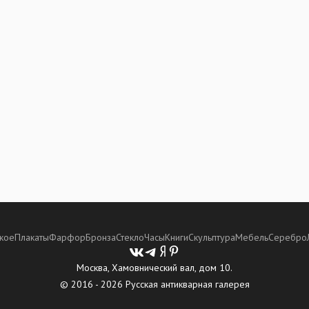
кое
Плакаты
Фарфор
Бронза
Стекло
Часы
Книги
Скульптура
Мебель
Серебро
Москва, Хамовнический вал, дом 10.
© 2016 - 2026 Русская антикварная галерея