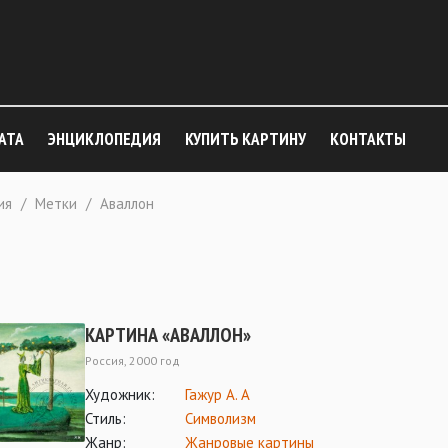
АТА
ЭНЦИКЛОПЕДИЯ
КУПИТЬ КАРТИНУ
КОНТАКТЫ
ия
/
Метки
/
Аваллон
КАРТИНА «АВАЛЛОН»
Россия, 2000 год
Художник:
Гажур А. А
Стиль:
Символизм
Жанр:
Жанровые картины