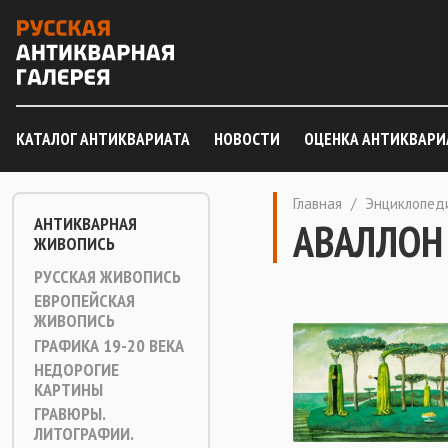
КАТАЛОГ АНТИКВАРИАТА
НОВОСТИ
ОЦЕНКА АНТИКВАРИ
Главная
/
Энциклопед
АНТИКВАРНАЯ
АВАЛЛОН
ЖИВОПИСЬ
РУССКАЯ ЖИВОПИСЬ
ЕВРОПЕЙСКАЯ
ЖИВОПИСЬ
ГРАФИКА 19-20 ВЕКА
НЕДОРОГИЕ
КАРТИНЫ
ГРАВЮРЫ.
ЛИТОГРАФИИ.