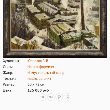
Художник:
Юрпалов В. В
Стиль:
Нонконформизм
Жанр:
Индустриальный жанр
Техника:
масло
,
оргалит
Размер:
60 х 72 см
Цена:
125 000 руб