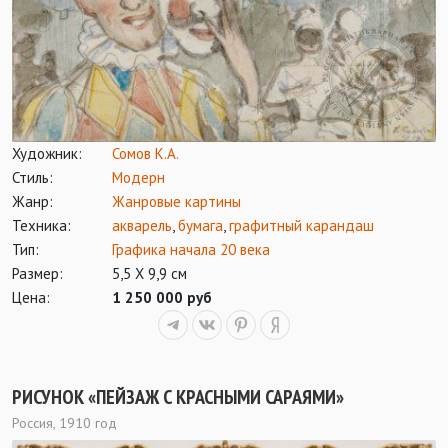
Художник:
Сомов К.А.
Стиль:
Модерн
Жанр:
Жанровые картины
Техника:
акварель
,
бумага
,
графитный карандаш
Тип:
Графика начала 20 века
Размер:
5,5 Х 9,9 см
Цена:
1 250 000 руб
РИСУНОК «ПЕЙЗАЖ С КРАСНЫМИ САРАЯМИ»
Россия, 1910 год