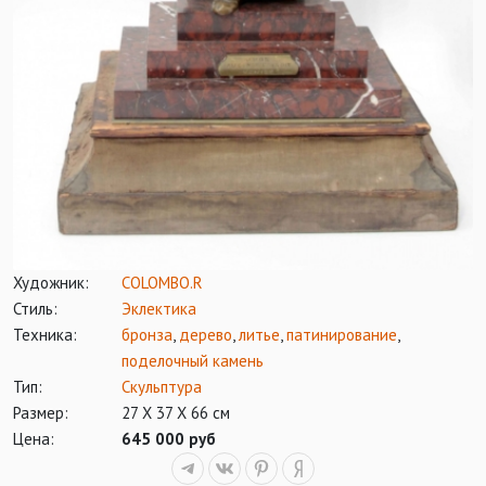
Художник:
COLOMBO.R
Стиль:
Эклектика
Техника:
бронза
,
дерево
,
литье
,
патинирование
,
поделочный камень
Тип:
Скульптура
Размер:
27 Х 37 Х 66 см
Цена:
645 000 руб