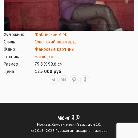
Художник:
Жабинский А.М.
Стиль:
Советский авангард
Жанр:
Жанровые картины
Техника:
масло
,
холст
Размер:
79,8 Х 99,6 см
Цена:
125 000 руб
Москва, Хамовнический вал, дом 10.
© 2016 - 2026 Русская антикварная галерея