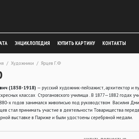
АТА
ЭНЦИКЛОПЕДИЯ
КУПИТЬ КАРТИНУ
КОНТАКТЫ
ия
/
Художники
/
Ярцев Г.Ф
Ф
вич (1858-1918)
— русский художник-пейзажист, архитектор и п
скресных классах Строгановского училища . В 1877—1882 годах у
 1880-х годов занимался живописью под руководством Василия Д
рцев стал принимать участие в деятельности Товарищества перед
ирной выставке в Париже и были удостоены серебряной медали.