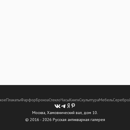
кое
Плакаты
Фарфор
Бронза
Стекло
Часы
Книги
Скульптура
Мебель
Серебро
Москва, Хамовнический вал, дом 10.
© 2016 - 2026 Русская антикварная галерея