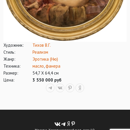
Художник:
Тихов В.Г.
Стиль:
Реализм
Жанр:
Эротика (Ню)
Техника:
масло
,
фанера
Размер:
54,7 Х 64,4 см
Цена:
3 550 000 руб
Москва, Хамовнический вал, дом 10.