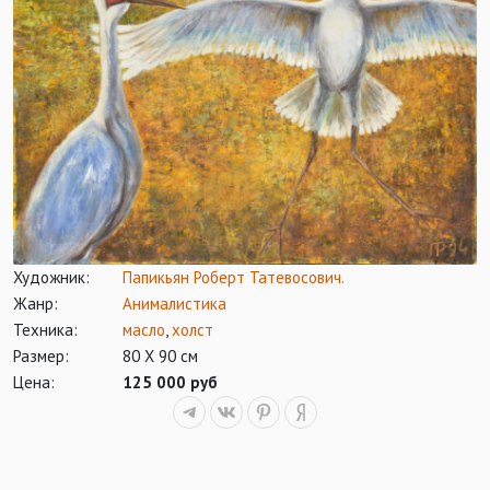
Художник:
Папикьян Роберт Татевосович.
Жанр:
Анималистика
Техника:
масло
,
холст
Размер:
80 Х 90 см
Цена:
125 000 руб