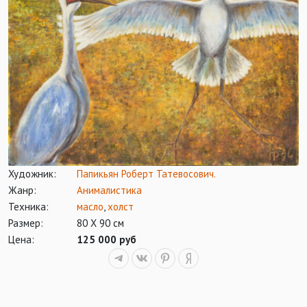
Художник:
Папикьян Роберт Татевосович.
Жанр:
Анималистика
Техника:
масло
,
холст
Размер:
80 Х 90 см
Цена:
125 000 руб