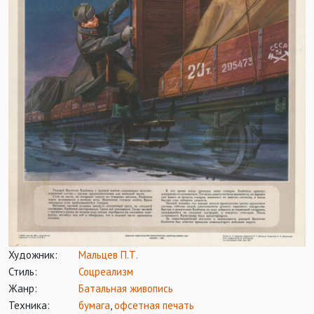
Художник:
Мальцев П.Т.
Стиль:
Соцреализм
Жанр:
Батальная живопись
Техника:
бумага
,
офсетная печать