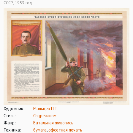
СССР, 1953 год
Художник:
Мальцев П.Т.
Стиль:
Соцреализм
Жанр:
Батальная живопись
Техника:
бумага
,
офсетная печать