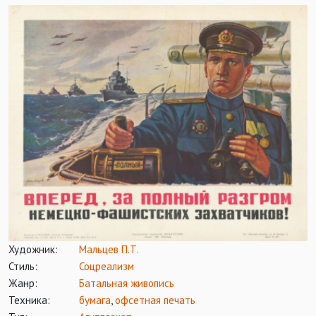
Художник:
Мальцев П.Т.
Стиль:
Соцреализм
Жанр:
Батальная живопись
Техника:
бумага
,
офсетная печать