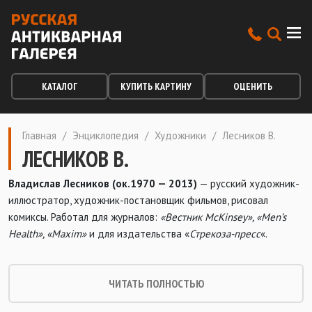
КАТАЛОГ
КУПИТЬ КАРТИНУ
ОЦЕНИТЬ
Главная
/
Энциклопедия
/
Художники
/
Лесников В.
ЛЕСНИКОВ В.
Владислав Лесников (ок.1970 — 2013)
— русский художник-
иллюстратор, художник-постановщик фильмов, рисовал
комиксы.
Работал для журналов:
«Вестник McKinsey»
,
«Men’s
Health»
,
«
Maxim
»
и для издательства
«
Стрекоза-пресс
«.
ЧИТАТЬ ПОЛНОСТЬЮ