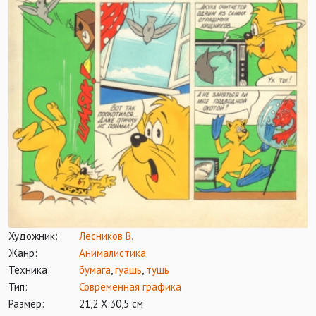
Художник:
Лесников В.
Жанр:
Анималистика
Техника:
бумага
,
гуашь
,
тушь
Тип:
Современная графика
Размер:
21,2 Х 30,5 см