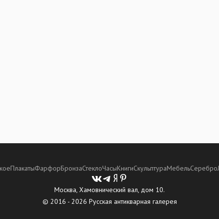
кое
Плакаты
Фарфор
Бронза
Стекло
Часы
Книги
Скульптура
Мебель
Серебро
Москва, Хамовнический вал, дом 10.
© 2016 - 2026 Русская антикварная галерея