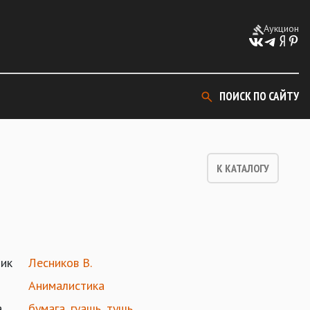
Аукцион
ПОИСК ПО САЙТУ
К КАТАЛОГУ
ик
Лесников В.
Анималистика
а
бумага
,
гуашь
,
тушь