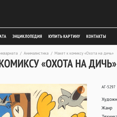
АТА
ЭНЦИКЛОПЕДИЯ
КУПИТЬ КАРТИНУ
КОНТАКТЫ
тиквариата
/
Анималистика
/
Макет к комиксу «Охота на дичь»
 КОМИКСУ «ОХОТА НА ДИЧЬ»
АГ-5297
Художн
Жанр
Техник