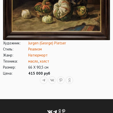
Художник:
Jurgen (George) Pletser
Стиль:
Реализм
Жанр:
Натюрморт
Техника:
масло
,
холст
Размер:
66 Х 90,5 см
Цена:
415 000 руб