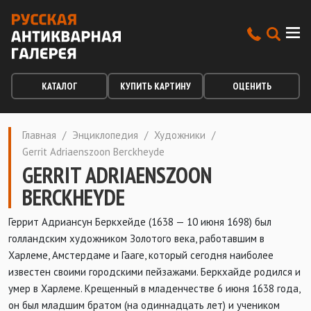
КАТАЛОГ
КУПИТЬ КАРТИНУ
ОЦЕНИТЬ
Главная
/
Энциклопедия
/
Художники
/
Gerrit Adriaenszoon Berckheyde
GERRIT ADRIAENSZOON
BERCKHEYDE
Геррит Адриансун Беркхейде (1638 — 10 июня 1698) был
голландским художником Золотого века, работавшим в
Харлеме, Амстердаме и Гааге, который сегодня наиболее
известен своими городскими пейзажами.
Беркхайде родился и
умер в Харлеме. Крещенный в младенчестве 6 июня 1638 года,
он был младшим братом (на одиннадцать лет) и учеником