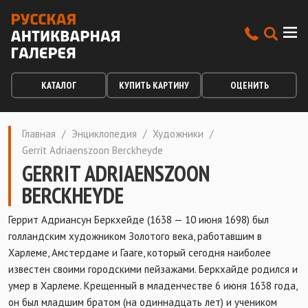
КАТАЛОГ
КУПИТЬ КАРТИНУ
ОЦЕНИТЬ
Главная
/
Энциклопедия
/
Художники
/
Gerrit Adriaenszoon Berckheyde
GERRIT ADRIAENSZOON
BERCKHEYDE
Геррит Адриансун Беркхейде (1638 — 10 июня 1698) был
голландским художником Золотого века, работавшим в
Харлеме, Амстердаме и Гааге, который сегодня наиболее
известен своими городскими пейзажами.
Беркхайде родился и
умер в Харлеме. Крещенный в младенчестве 6 июня 1638 года,
он был младшим братом (на одиннадцать лет) и учеником