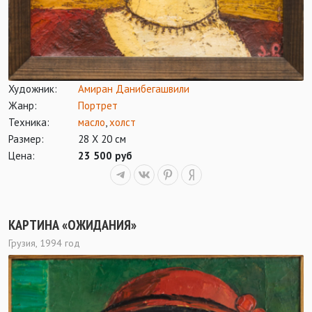
Художник:
Амиран Данибегашвили
Жанр:
Портрет
Техника:
масло
,
холст
Размер:
28 Х 20 см
Цена:
23 500 руб
КАРТИНА «ОЖИДАНИЯ»
Грузия, 1994 год