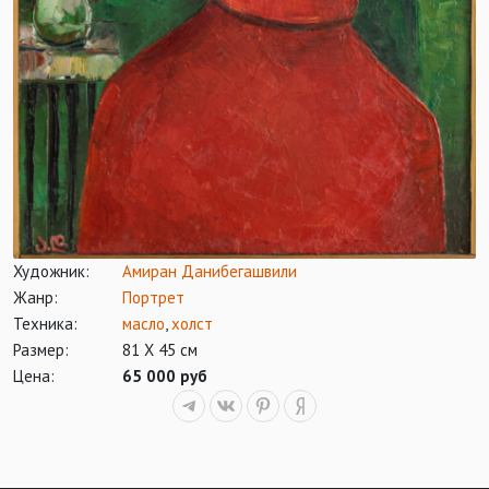
Художник:
Амиран Данибегашвили
Жанр:
Портрет
Техника:
масло
,
холст
Размер:
81 Х 45 см
Цена:
65 000 руб