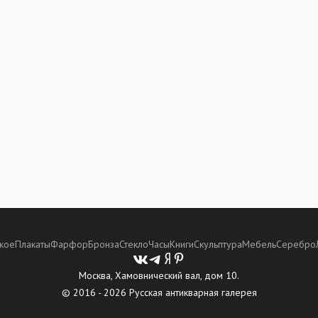
кое
Плакаты
Фарфор
Бронза
Стекло
Часы
Книги
Скульптура
Мебель
Серебро
Москва, Хамовнический вал, дом 10.
© 2016 - 2026 Русская антикварная галерея