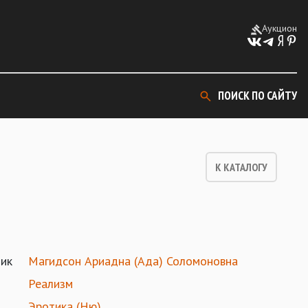
Аукцион
ПОИСК ПО САЙТУ
К КАТАЛОГУ
ик
Магидсон Ариадна (Ада) Соломоновна
Реализм
Эротика (Ню)