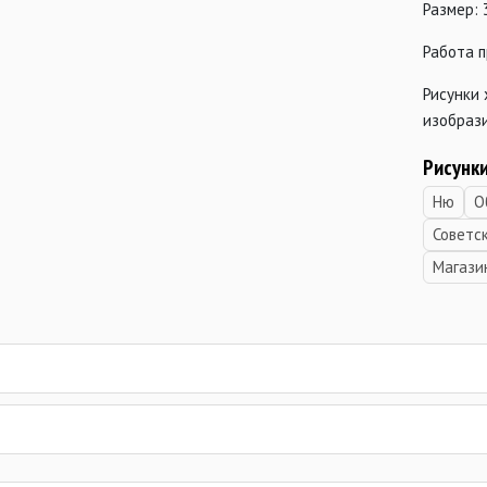
Размер: 
Работа 
Рисунки
изобрази
Рисунк
Ню
О
Советс
Магази