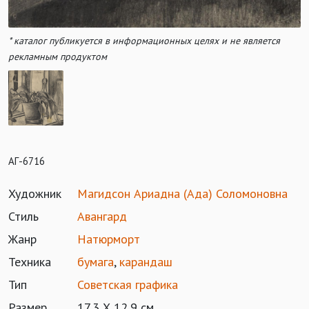
* каталог публикуется в информационных целях и не является
рекламным продуктом
АГ-6716
Художник
Магидсон Ариадна (Ада) Соломоновна
Стиль
Авангард
Жанр
Натюрморт
Техника
бумага
,
карандаш
Тип
Советская графика
Размер
17,3 Х 12,9 см