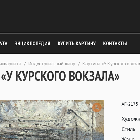
АТА
ЭНЦИКЛОПЕДИЯ
КУПИТЬ КАРТИНУ
КОНТАКТЫ
тиквариата
/
Индустриальный жанр
/
Картина «У Курского вокза
«У КУРСКОГО ВОКЗАЛА»
АГ-2175
Художн
Стиль
Жанр