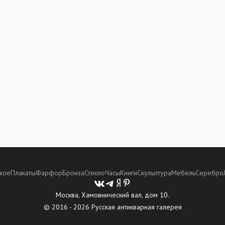
кое
Плакаты
Фарфор
Бронза
Стекло
Часы
Книги
Скульптура
Мебель
Серебро
Москва, Хамовнический вал, дом 10.
© 2016 - 2026 Русская антикварная галерея