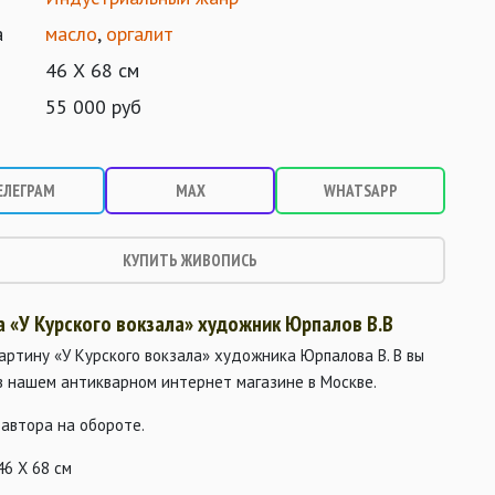
а
масло
,
оргалит
46 Х 68 см
55 000 руб
ЕЛЕГРАМ
MAX
WHATSAPP
КУПИТЬ ЖИВОПИСЬ
а «У Курского вокзала» художник Юрпалов В.В
артину «У Курского вокзала» художника Юрпалова В. В вы
в нашем антикварном интернет магазине в Москве.
автора на обороте.
46 Х 68 см