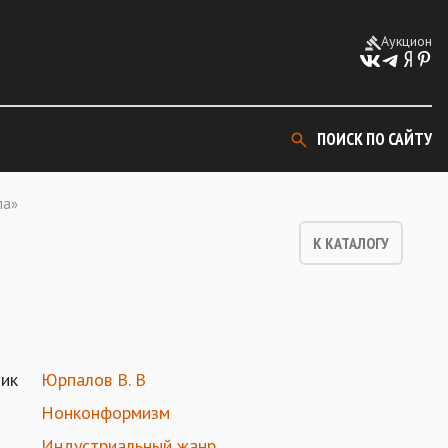
Аукцион
ПОИСК ПО САЙТУ
ла»
К КАТАЛОГУ
ик
Юрпалов В. В
Нонконформизм
Индустриальный жанр