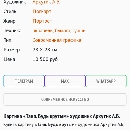
Художник
Архутик А.Б.
Стиль
Поп-арт
Жанр
Портрет
Техника
акварель
,
бумага
,
гуашь
Тип
Современная графика
Размер
28 Х 28 см
Цена
10 500 руб
ТЕЛЕГРАМ
MAX
WHATSAPP
СОВРЕМЕННОЕ ИСКУССТВО
Картина «Таня. Будь крутым» художник Архутик А.Б.
Купить картину «
Таня. Будь крутым
» художника Архутик А.Б.