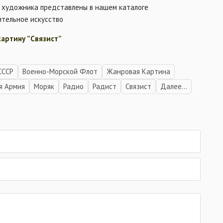
 художника представлены в нашем каталоге
ительное искусство
картину ”Связист”
СССР
Военно-Морской Флот
Жанровая Картина
я Армия
Моряк
Радио
Радист
Связист
Далее...