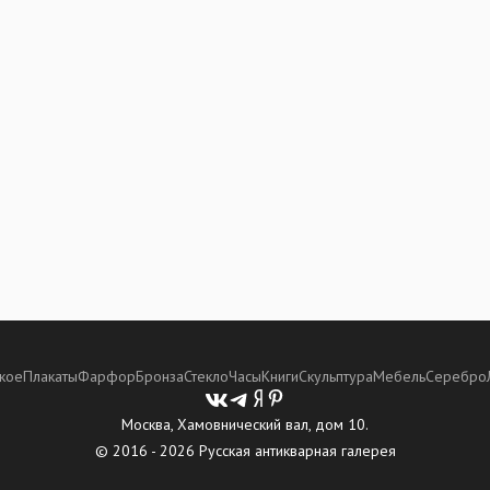
кое
Плакаты
Фарфор
Бронза
Стекло
Часы
Книги
Скульптура
Мебель
Серебро
Москва, Хамовнический вал, дом 10.
© 2016 - 2026 Русская антикварная галерея