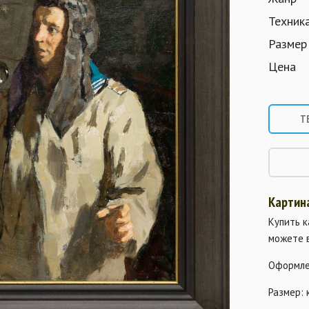
Техник
Размер
Цена
Т
Картин
Купить к
можете 
Оформле
Размер: 