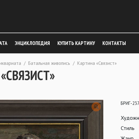
АТА
ЭНЦИКЛОПЕДИЯ
КУПИТЬ КАРТИНУ
КОНТАКТЫ
тиквариата
/
Батальная живопись
/
Картина «Связист»
 «СВЯЗИСТ»
БРИГ-23
Художн
Стиль
Жанр