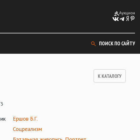
Аукцион
ПОИСК ПО САЙТУ
К КАТАЛОГУ
73
ик
Ершов Б.Г.
Соцреализм
Батальная живопись
,
Портрет