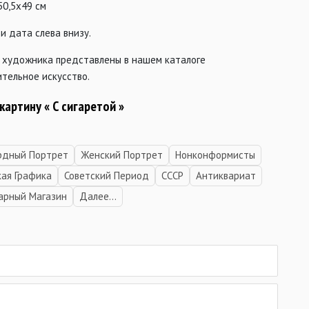
50,5х49 см
и дата слева внизу.
 художника представлены в нашем каталоге
тельное искусство.
картину « С сигаретой
»
рдный Портрет
Женский Портрет
Нонконформисты
кая Графика
Советский Период
СССР
Антиквариат
арный Магазин
Далее...