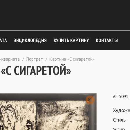
АТА
ЭНЦИКЛОПЕДИЯ
КУПИТЬ КАРТИНУ
КОНТАКТЫ
тиквариата
/
Портрет
/
Картина «С сигаретой»
«С СИГАРЕТОЙ»
АГ-5091
Художн
Стиль
Жанр