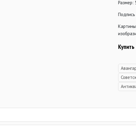
Размер: 
Подпись 
Картины
изобрази
Купить 
Аванга
Советс
Антикв