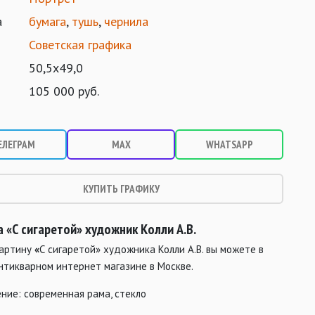
а
бумага
,
тушь
,
чернила
Советская графика
50,5х49,0
105 000 руб.
ЕЛЕГРАМ
MAX
WHATSAPP
КУПИТЬ ГРАФИКУ
 «С сигаретой» художник Колли А.В.
картину
«
С сигаретой» художника Колли А.В. вы можете в
нтикварном интернет магазине в Москве.
ние: современная рама, стекло