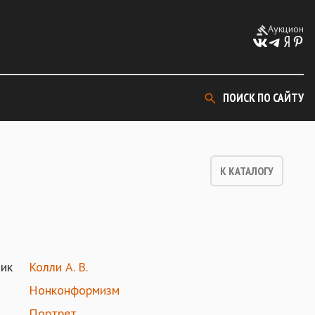
Аукцион
ПОИСК ПО САЙТУ
К КАТАЛОГУ
ик
Колли А. В.
Нонконформизм
Портрет