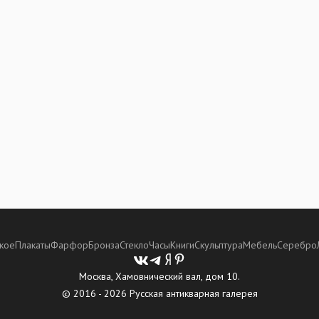
кое
Плакаты
Фарфор
Бронза
Стекло
Часы
Книги
Скульптура
Мебель
Серебро
Москва, Хамовнический вал, дом 10.
© 2016 - 2026 Русская антикварная галерея