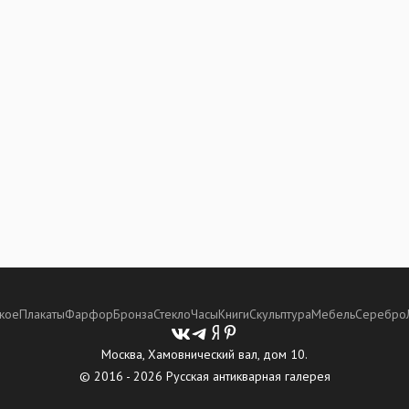
кое
Плакаты
Фарфор
Бронза
Стекло
Часы
Книги
Скульптура
Мебель
Серебро
Москва, Хамовнический вал, дом 10.
© 2016 - 2026 Русская антикварная галерея