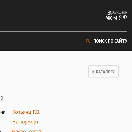
Аукцион
ПОИСК ПО САЙТУ
К КАТАЛОГУ
50
ик
Котьянц Г.В.
Натюрморт
а
масло
,
холст