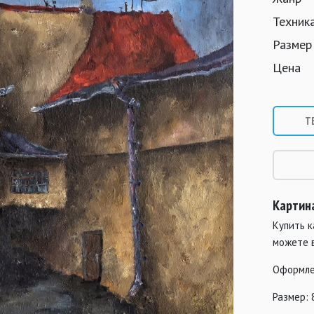
Техник
Размер
Цена
Т
Картина
Купить к
можете 
Оформле
Размер: 