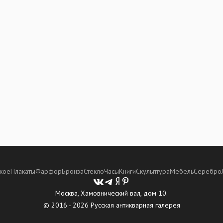
кое
Плакаты
Фарфор
Бронза
Стекло
Часы
Книги
Скульптура
Мебель
Серебро
Москва, Хамовнический вал, дом 10.
© 2016 - 2026 Русская антикварная галерея