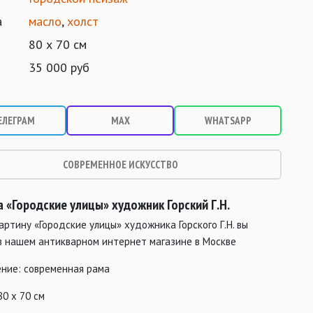
а
масло
,
холст
80 х 70 см
35 000 руб
ЕЛЕГРАМ
MAX
WHATSAPP
СОВРЕМЕННОЕ ИСКУССТВО
 «Городские улицы» художник Горский Г.Н.
артину «Городские улицы» художника Горского Г.Н. вы
в нашем антикварном интернет магазине в Москве
ние: современная рама
80 х 70 см