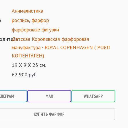
Анималистика
а
роспись
,
фарфор
фарфоровые фигурки
одитель
Датская Королевская фарфоровая
мануфактура - ROYAL COPENHAGEN ( РОЯЛ
КОПЕНГАГЕН)
19 Х 9 Х 23 см.
62 900 руб
ЕЛЕГРАМ
MAX
WHATSAPP
КУПИТЬ ФАРФОР