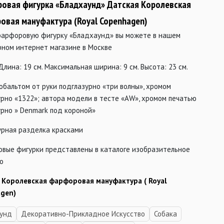
овая фигурка «Бладхаунд» Датская Королевская
овая мануфактура (Royal Copenhagen)
фарфоровую фигурку «Бладхаунд» вы можете в нашем
рном интернет магазине в Москве
Длина: 19 см. Максимальная ширина: 9 см. Высота: 23 см.
обальтом от руки подглазурно «три волны», хромом
рно «1322»; автора модели в тесте «АW», хромом печатью
урно » Denmark под короной»
урная разделка красками
вые фигурки представлены в каталоге изобразительное
о
 Королевская фарфоровая мануфактура ( Royal
gen)
унд
Декоративно-Прикладное Искусство
Собака