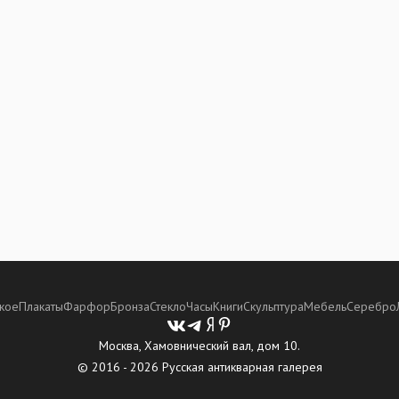
кое
Плакаты
Фарфор
Бронза
Стекло
Часы
Книги
Скульптура
Мебель
Серебро
Москва, Хамовнический вал, дом 10.
© 2016 - 2026 Русская антикварная галерея