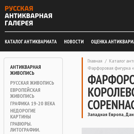
КАТАЛОГ АНТИКВАРИАТА
НОВОСТИ
ОЦЕНКА АНТИКВАРИ
Главная
/
Каталог ан
АНТИКВАРНАЯ
Фарфоровая фигурка «
ЖИВОПИСЬ
ФАРФОРО
РУССКАЯ ЖИВОПИСЬ
КОРОЛЕВ
ЕВРОПЕЙСКАЯ
ЖИВОПИСЬ
COPENHA
ГРАФИКА 19-20 ВЕКА
НЕДОРОГИЕ
Западная Европа, Дан
КАРТИНЫ
ГРАВЮРЫ.
ЛИТОГРАФИИ.