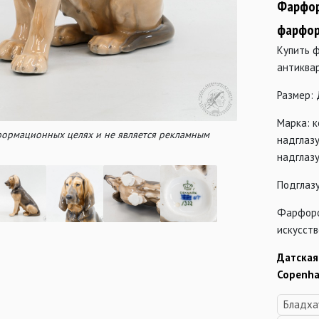
Фарфор
фарфор
Купить 
антиква
Размер: 
Марка: к
нформационных целях и не является рекламным
надглазу
надглаз
Подглаз
Фарфоро
искусств
Датская
Copenha
Бладха