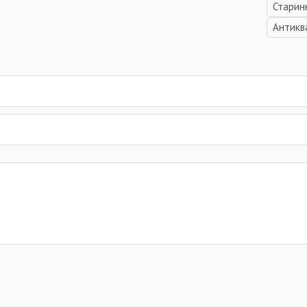
Старин
Антикв