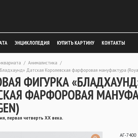
АТА
ЭНЦИКЛОПЕДИЯ
КУПИТЬ КАРТИНУ
КОНТАКТЫ
тиквариата
/
Анималистика
/
Бладхаунд» Датская Королевская фарфоровая мануфактура (Roya
ВАЯ ФИГУРКА «БЛАДХАУНД
СКАЯ ФАРФОРОВАЯ МАНУФАК
GEN)
ия, первая четверть ХХ века.
АГ-7400