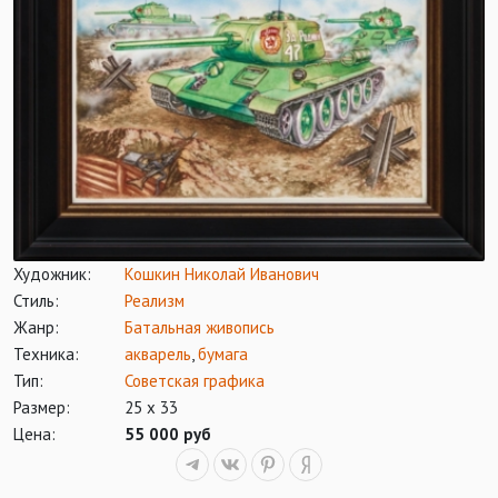
Художник:
Кошкин Николай Иванович
Стиль:
Реализм
Жанр:
Батальная живопись
Техника:
акварель
,
бумага
Тип:
Советская графика
Размер:
25 х 33
Цена:
55 000 руб