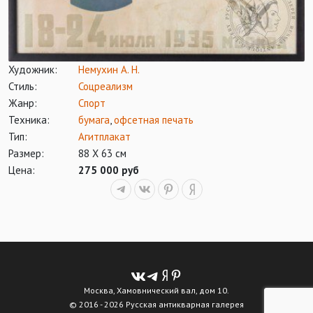
Художник:
Немухин А. Н.
Стиль:
Соцреализм
Жанр:
Спорт
Техника:
бумага
,
офсетная печать
Тип:
Агитплакат
Размер:
88 Х 63 см
Цена:
275 000 руб
Москва, Хамовнический вал, дом 10.
© 2016 - 2026 Русская антикварная галерея