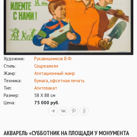
Художник:
Рукавишников В.Ф.
Стиль:
Соцреализм
Жанр:
Агитационный жанр
Техника:
бумага
,
офсетная печать
Тип:
Агитплакат
Размер:
58 Х 88 см
Цена:
75 000 руб.
АКВАРЕЛЬ «СУББОТНИК НА ПЛОЩАДИ У МОНУМЕНТА