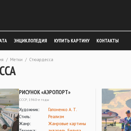
АТА
ЭНЦИКЛОПЕДИЯ
КУПИТЬ КАРТИНУ
КОНТАКТЫ
ия
/
Метки
/
Стюардесса
ССА
РИСУНОК «АЭРОПОРТ»
СССР, 1960-е годы
Художник:
Гапоненко А. Т.
Стиль:
Реализм
Жанр:
Жанровые картины
Техника:
акварель
,
Белила
,