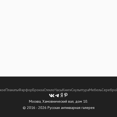
кое
Плакаты
Фарфор
Бронза
Стекло
Часы
Книги
Скульптура
Мебель
Серебро
Москва, Хамовнический вал, дом 10.
© 2016 - 2026 Русская антикварная галерея