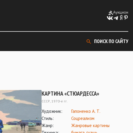
Аукцион
ПОИСК ПО САЙТУ
КАРТИНА «СТЮАРДЕССА»
СССР, 1970-е гг.
Художник:
Гапоненко А. Т.
Стиль:
Соцреализм
Жанр:
Жанровые картины
Техника:
бумага
,
гуашь