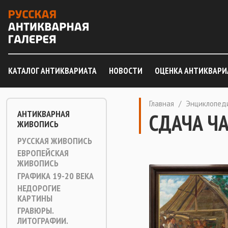
КАТАЛОГ АНТИКВАРИАТА
НОВОСТИ
ОЦЕНКА АНТИКВАРИ
Главная
/
Энциклопед
АНТИКВАРНАЯ
СДАЧА Ч
ЖИВОПИСЬ
РУССКАЯ ЖИВОПИСЬ
ЕВРОПЕЙСКАЯ
ЖИВОПИСЬ
ГРАФИКА 19-20 ВЕКА
НЕДОРОГИЕ
КАРТИНЫ
ГРАВЮРЫ.
ЛИТОГРАФИИ.