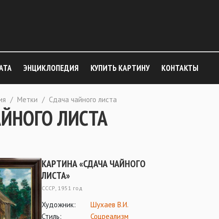
АТА
ЭНЦИКЛОПЕДИЯ
КУПИТЬ КАРТИНУ
КОНТАКТЫ
ия
/
Метки
/
Сдача чайного листа
АЙНОГО ЛИСТА
КАРТИНА «СДАЧА ЧАЙНОГО
ЛИСТА»
СССР, 1951 год
Художник:
Шухаев В.И.
Стиль:
Соцреализм