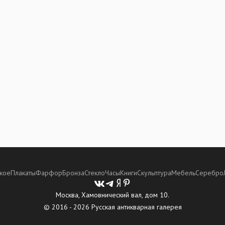
кое
Плакаты
Фарфор
Бронза
Стекло
Часы
Книги
Скульптура
Мебель
Серебро
Москва, Хамовнический вал, дом 10.
© 2016 - 2026 Русская антикварная галерея