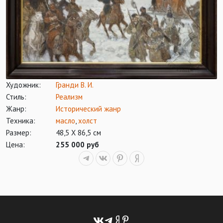
Художник:
Гранди В. И.
Стиль:
Реализм
Жанр:
Исторический жанр
Техника:
масло
,
холст
Размер:
48,5 Х 86,5 см
Цена:
255 000 руб