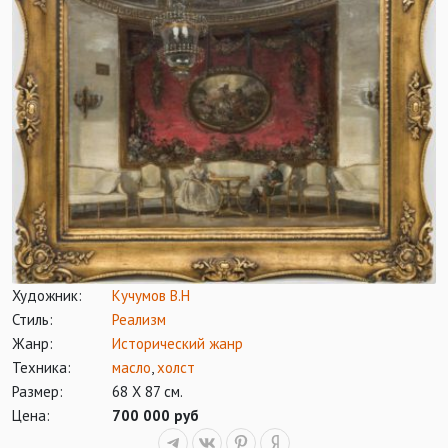
Художник:
Кучумов В.Н
Стиль:
Реализм
Жанр:
Исторический жанр
Техника:
масло
,
холст
Размер:
68 Х 87 см.
Цена:
700 000 руб