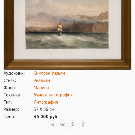
Художник:
Симпсон Уильям
Стиль:
Реализм
Жанр:
Марина
Техника:
бумага
,
литография
Тип:
Литография
Размер:
37 Х 56 см
Цена:
35 000 руб