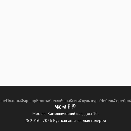
кое
Плакаты
Фарфор
Бронза
Стекло
Часы
Книги
Скульптура
Мебель
Серебро
Москва, Хамовнический вал, дом 10.
© 2016 - 2026 Русская антикварная галерея