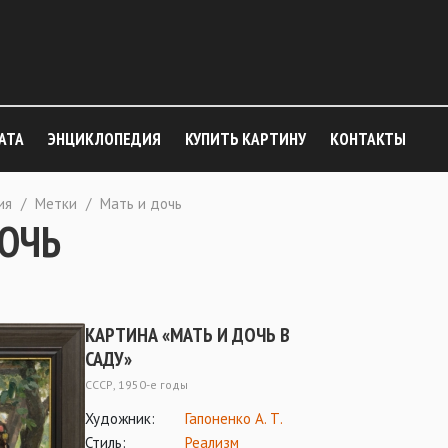
АТА
ЭНЦИКЛОПЕДИЯ
КУПИТЬ КАРТИНУ
КОНТАКТЫ
ия
/
Метки
/
Мать и дочь
ДОЧЬ
КАРТИНА «МАТЬ И ДОЧЬ В
САДУ»
СССР, 1950-е годы
Художник:
Гапоненко А. Т.
Стиль:
Реализм