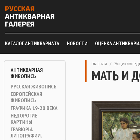
КАТАЛОГ АНТИКВАРИАТА
НОВОСТИ
ОЦЕНКА АНТИКВАРИ
Главная
/
Энциклопед
АНТИКВАРНАЯ
МАТЬ И 
ЖИВОПИСЬ
РУССКАЯ ЖИВОПИСЬ
ЕВРОПЕЙСКАЯ
ЖИВОПИСЬ
ГРАФИКА 19-20 ВЕКА
НЕДОРОГИЕ
КАРТИНЫ
ГРАВЮРЫ.
ЛИТОГРАФИИ.