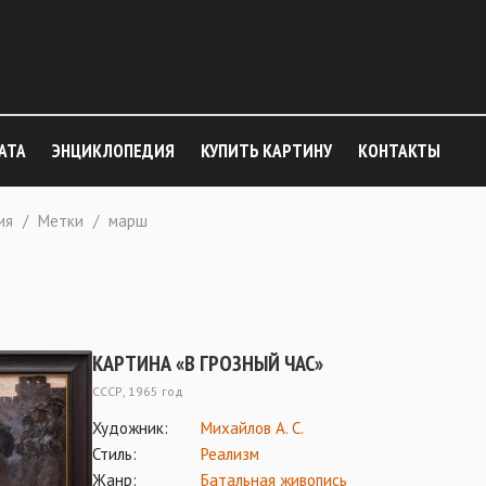
АТА
ЭНЦИКЛОПЕДИЯ
КУПИТЬ КАРТИНУ
КОНТАКТЫ
ия
/
Метки
/
марш
КАРТИНА «В ГРОЗНЫЙ ЧАС»
СССР, 1965 год
Художник:
Михайлов А. С.
Стиль:
Реализм
Жанр:
Батальная живопись