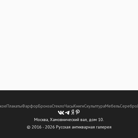
кое
Плакаты
Фарфор
Бронза
Стекло
Часы
Книги
Скульптура
Мебель
Серебро
Москва, Хамовнический вал, дом 10.
© 2016 - 2026 Русская антикварная галерея