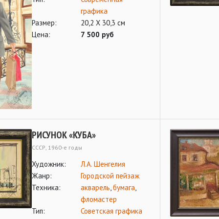
графика
Размер:
20,2 Х 30,3 см
Цена:
7 500 руб
РИСУНОК «КУБА»
СССР, 1960-е годы
Художник:
Л.А. Шенгелия
Жанр:
Городской пейзаж
Техника:
акварель
,
бумага
,
фломастер
Тип:
Советская графика