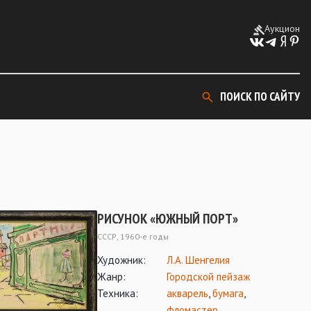
Аукцион
ПОИСК ПО САЙТУ
РИСУНОК «ЮЖНЫЙ ПОРТ»
СССР, 1960-е годы
Художник:
Л.А. Шенгелия
Жанр:
Городской пейзаж
Техника:
акварель
,
бумага
,
фломастер