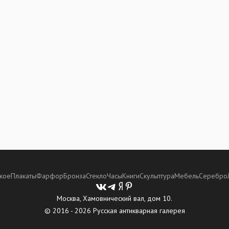
кое
Плакаты
Фарфор
Бронза
Стекло
Часы
Книги
Скульптура
Мебель
Серебро
Москва, Хамовнический вал, дом 10.
© 2016 - 2026 Русская антикварная галерея