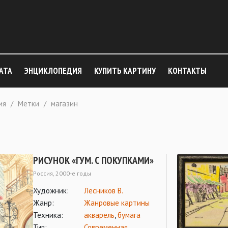
АТА
ЭНЦИКЛОПЕДИЯ
КУПИТЬ КАРТИНУ
КОНТАКТЫ
ия
/
Метки
/
магазин
РИСУНОК «ГУМ. С ПОКУПКАМИ»
Россия, 2000-е годы
Художник:
Лесников В.
Жанр:
Жанровые картины
Техника:
акварель
,
бумага
Тип:
Современная