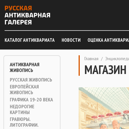
КАТАЛОГ АНТИКВАРИАТА
НОВОСТИ
ОЦЕНКА АНТИКВАРИ
Главная
/
Энциклопед
АНТИКВАРНАЯ
МАГАЗИН
ЖИВОПИСЬ
РУССКАЯ ЖИВОПИСЬ
ЕВРОПЕЙСКАЯ
ЖИВОПИСЬ
ГРАФИКА 19-20 ВЕКА
НЕДОРОГИЕ
КАРТИНЫ
ГРАВЮРЫ.
ЛИТОГРАФИИ.