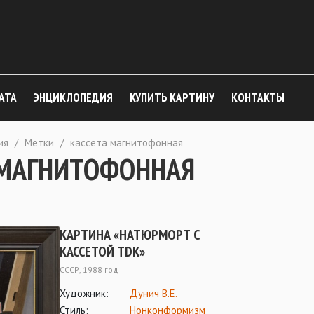
АТА
ЭНЦИКЛОПЕДИЯ
КУПИТЬ КАРТИНУ
КОНТАКТЫ
ия
/
Метки
/
кассета магнитофонная
 МАГНИТОФОННАЯ
КАРТИНА «НАТЮРМОРТ С
КАССЕТОЙ TDK»
СССР, 1988 год
Художник:
Дунич В.Е.
Стиль:
Нонконформизм