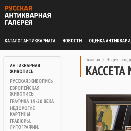
КАТАЛОГ АНТИКВАРИАТА
НОВОСТИ
ОЦЕНКА АНТИКВАРИ
Главная
/
Энциклопед
АНТИКВАРНАЯ
КАССЕТА
ЖИВОПИСЬ
РУССКАЯ ЖИВОПИСЬ
ЕВРОПЕЙСКАЯ
ЖИВОПИСЬ
ГРАФИКА 19-20 ВЕКА
НЕДОРОГИЕ
КАРТИНЫ
ГРАВЮРЫ.
ЛИТОГРАФИИ.