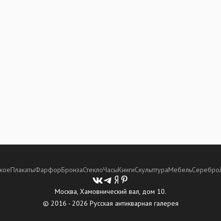
кое
Плакаты
Фарфор
Бронза
Стекло
Часы
Книги
Скульптура
Мебель
Серебро
Москва, Хамовнический вал, дом 10.
© 2016 - 2026 Русская антикварная галерея