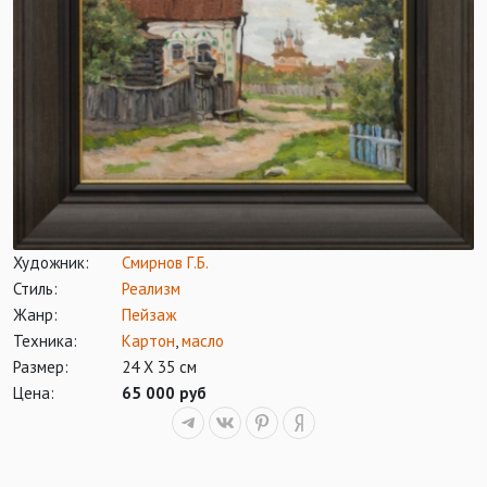
Художник:
Смирнов Г.Б.
Стиль:
Реализм
Жанр:
Пейзаж
Техника:
Картон
,
масло
Размер:
24 Х 35 см
Цена:
65 000 руб