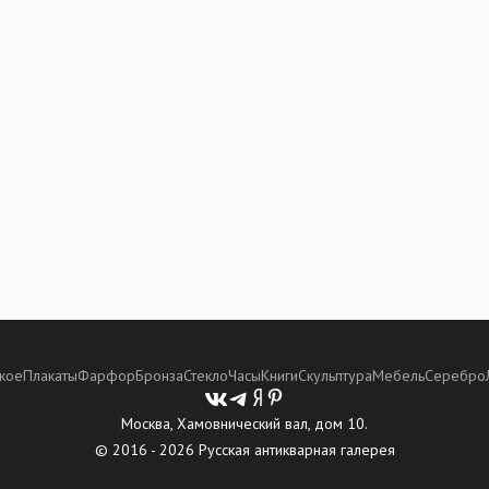
кое
Плакаты
Фарфор
Бронза
Стекло
Часы
Книги
Скульптура
Мебель
Серебро
Москва, Хамовнический вал, дом 10.
© 2016 - 2026 Русская антикварная галерея