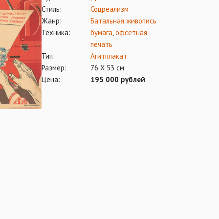
Стиль:
Соцреализм
Жанр:
Батальная живопись
Техника:
бумага
,
офсетная
печать
Тип:
Агитплакат
Размер:
76 Х 53 см
Цена:
195 000 рублей