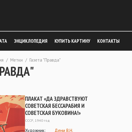
АТА
ЭНЦИКЛОПЕДИЯ
КУПИТЬ КАРТИНУ
КОНТАКТЫ
ия
/
Метки
/
Газета "Правда"
ПРАВДА"
ПЛАКАТ «ДА ЗДРАВСТВУЮТ
СОВЕТСКАЯ БЕССАРАБИЯ И
СОВЕТСКАЯ БУКОВИНА!»
СССР, 1940 год
Художник:
Дени В.Н.