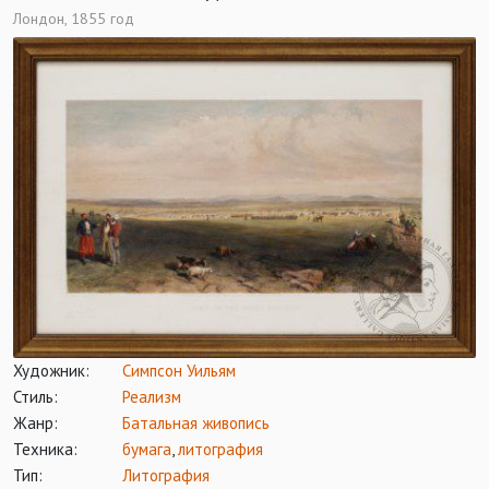
Лондон, 1855 год
Художник:
Симпсон Уильям
Стиль:
Реализм
Жанр:
Батальная живопись
Техника:
бумага
,
литография
Тип:
Литография