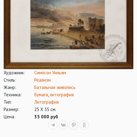
Художник:
Симпсон Уильям
Стиль:
Реализм
Жанр:
Батальная живопись
Техника:
бумага
,
литография
Тип:
Литография
Размер:
25 X 35 см.
Цена:
35 000 руб