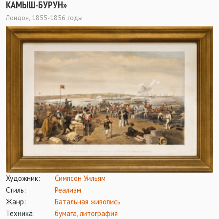
КАМЫШ-БУРУН»
Лондон, 1855-1856 годы
Художник:
Симпсон Уильям
Стиль:
Реализм
Жанр:
Батальная живопись
Техника:
бумага
,
литография