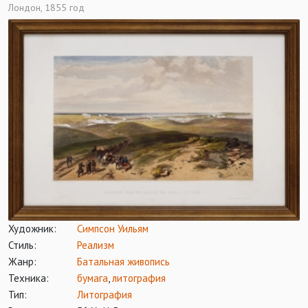
Лондон, 1855 год
Художник:
Симпсон Уильям
Стиль:
Реализм
Жанр:
Батальная живопись
Техника:
бумага
,
литография
Тип:
Литография