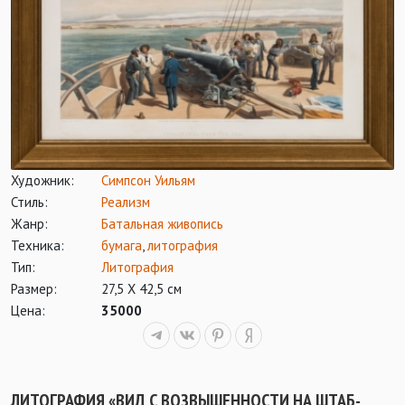
Художник:
Симпсон Уильям
Стиль:
Реализм
Жанр:
Батальная живопись
Техника:
бумага
,
литография
Тип:
Литография
Размер:
27,5 Х 42,5 см
Цена:
35000
ЛИТОГРАФИЯ «ВИД С ВОЗВЫШЕННОСТИ НА ШТАБ-