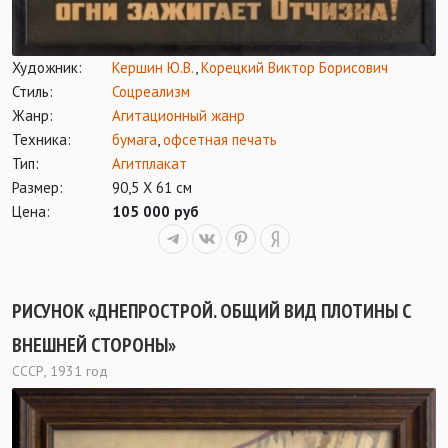
Художник:
Кершин Ю.В.
,
Корецкий Виктор Борисович
Стиль:
Соцреализм
Жанр:
Агитационный жанр
Техника:
бумага
,
офсетная печать
Тип:
Агитплакат
Размер:
90,5 Х 61 см
Цена:
105 000 руб
РИСУНОК «ДНЕПРОСТРОЙ. ОБЩИЙ ВИД ПЛОТИНЫ С
ВНЕШНЕЙ СТОРОНЫ»
СССР, 1931 год