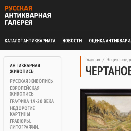
КАТАЛОГ АНТИКВАРИАТА
НОВОСТИ
ОЦЕНКА АНТИКВАРИ
Главная
/
Энциклопед
АНТИКВАРНАЯ
ЧЕРТАНО
ЖИВОПИСЬ
РУССКАЯ ЖИВОПИСЬ
ЕВРОПЕЙСКАЯ
ЖИВОПИСЬ
ГРАФИКА 19-20 ВЕКА
НЕДОРОГИЕ
КАРТИНЫ
ГРАВЮРЫ.
ЛИТОГРАФИИ.