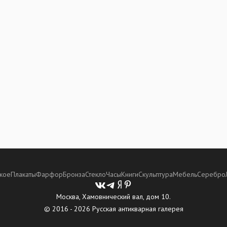
кое
Плакаты
Фарфор
Бронза
Стекло
Часы
Книги
Скульптура
Мебель
Серебро
Москва, Хамовнический вал, дом 10.
© 2016 - 2026 Русская антикварная галерея