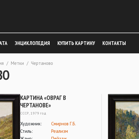
АТА
ЭНЦИКЛОПЕДИЯ
КУПИТЬ КАРТИНУ
КОНТАКТЫ
ия
/
Метки
/
Чертаново
ВО
КАРТИНА «ОВРАГ В
ЧЕРТАНОВЕ»
СССР, 1979 год
Художник:
Смирнов Г.Б.
Стиль:
Реализм
Жанр:
Пейзаж