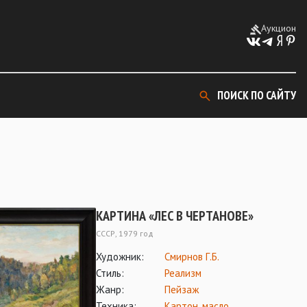
Аукцион
ПОИСК ПО САЙТУ
КАРТИНА «ЛЕС В ЧЕРТАНОВЕ»
СССР, 1979 год
Художник:
Смирнов Г.Б.
Стиль:
Реализм
Жанр:
Пейзаж
Техника:
Картон
,
масло