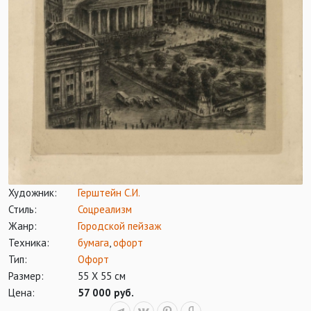
Художник:
Герштейн С.И.
Стиль:
Соцреализм
Жанр:
Городской пейзаж
Техника:
бумага
,
офорт
Тип:
Офорт
Размер:
55 Х 55 см
Цена:
57 000 руб.