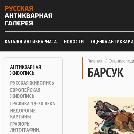
КАТАЛОГ АНТИКВАРИАТА
НОВОСТИ
ОЦЕНКА АНТИКВАРИ
Главная
/
Энциклопед
АНТИКВАРНАЯ
БАРСУК
ЖИВОПИСЬ
РУССКАЯ ЖИВОПИСЬ
ЕВРОПЕЙСКАЯ
ЖИВОПИСЬ
ГРАФИКА 19-20 ВЕКА
НЕДОРОГИЕ
КАРТИНЫ
ГРАВЮРЫ.
ЛИТОГРАФИИ.