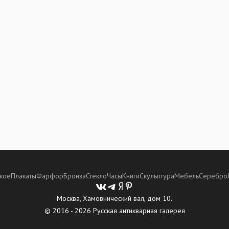
кое
Плакаты
Фарфор
Бронза
Стекло
Часы
Книги
Скульптура
Мебель
Серебро
Москва, Хамовнический вал, дом 10.
© 2016 - 2026 Русская антикварная галерея