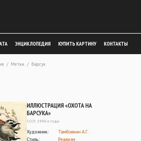
АТА
ЭНЦИКЛОПЕДИЯ
КУПИТЬ КАРТИНУ
КОНТАКТЫ
ия
/
Метки
/
барсук
ИЛЛЮСТРАЦИЯ «ОХОТА НА
БАРСУКА»
СССР, 1990-е годы
Художник:
Тамбовкин А.Г.
Стиль:
Реализм