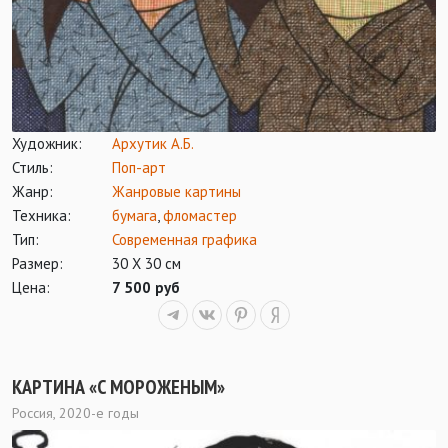
Художник:
Архутик А.Б.
Стиль:
Поп-арт
Жанр:
Жанровые картины
Техника:
бумага
,
фломастер
Тип:
Современная графика
Размер:
30 Х 30 см
Цена:
7 500 руб
КАРТИНА «С МОРОЖЕНЫМ»
Россия, 2020-е годы