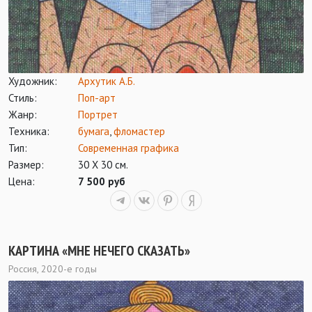
Художник:
Архутик А.Б.
Стиль:
Поп-арт
Жанр:
Портрет
Техника:
бумага
,
фломастер
Тип:
Современная графика
Размер:
30 Х 30 см.
Цена:
7 500 руб
КАРТИНА «МНЕ НЕЧЕГО СКАЗАТЬ»
Россия, 2020-е годы