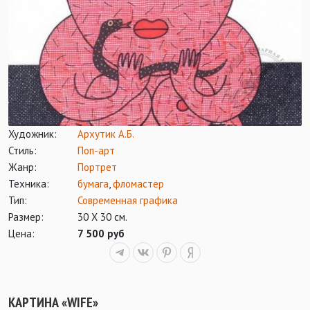
Художник:
Архутик А.Б.
Стиль:
Поп-арт
Жанр:
Портрет
Техника:
бумага
,
фломастер
Тип:
Современная графика
Размер:
30 Х 30 см.
Цена:
7 500 руб
КАРТИНА «WIFE»