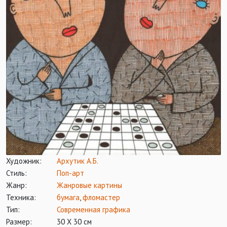
Художник:
Архутик А.Б.
Стиль:
Поп-арт
Жанр:
Жанровые картины
Техника:
бумага
,
фломастер
Тип:
Современная графика
Размер:
30 Х 30 см