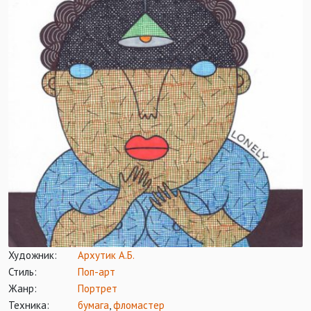
Художник:
Архутик А.Б.
Стиль:
Поп-арт
Жанр:
Портрет
Техника:
бумага
,
фломастер