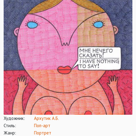
Художник:
Архутик А.Б.
Стиль:
Поп-арт
Жанр:
Портрет