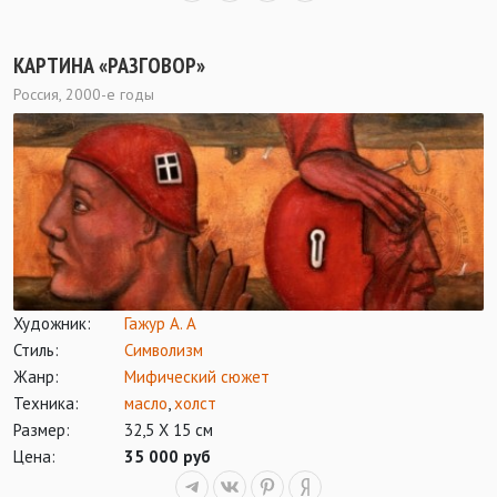
КАРТИНА «РАЗГОВОР»
Россия, 2000-е годы
Художник:
Гажур А. А
Стиль:
Символизм
Жанр:
Мифический сюжет
Техника:
масло
,
холст
Размер:
32,5 Х 15 см
Цена:
35 000 руб