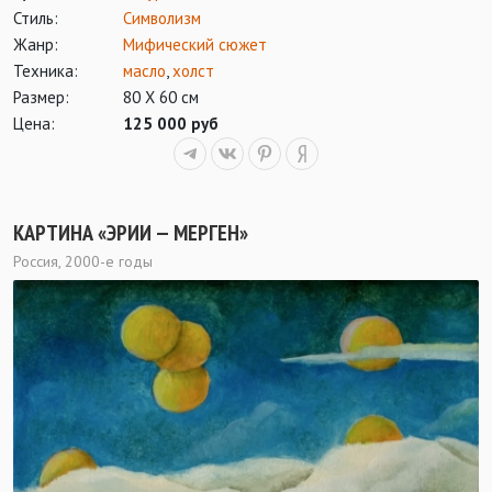
Стиль:
Символизм
Жанр:
Мифический сюжет
Техника:
масло
,
холст
Размер:
80 Х 60 см
Цена:
125 000 руб
КАРТИНА «ЭРИИ — МЕРГЕН»
Россия, 2000-е годы