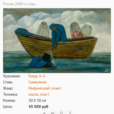
Россия, 2000-е годы
Художник:
Гажур А. А
Стиль:
Символизм
Жанр:
Мифический сюжет
Техника:
масло
,
холст
Размер:
30 Х 50 см
Цена:
45 000 руб