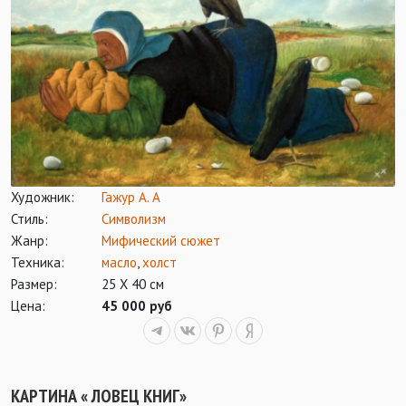
Художник:
Гажур А. А
Стиль:
Символизм
Жанр:
Мифический сюжет
Техника:
масло
,
холст
Размер:
25 Х 40 см
Цена:
45 000 руб
КАРТИНА « ЛОВЕЦ КНИГ»