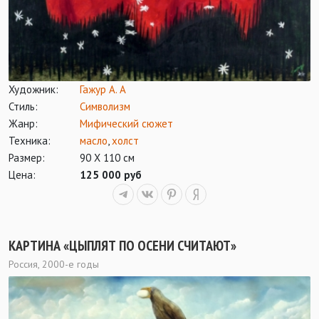
Художник:
Гажур А. А
Стиль:
Символизм
Жанр:
Мифический сюжет
Техника:
масло
,
холст
Размер:
90 Х 110 см
Цена:
125 000 руб
КАРТИНА «ЦЫПЛЯТ ПО ОСЕНИ СЧИТАЮТ»
Россия, 2000-е годы