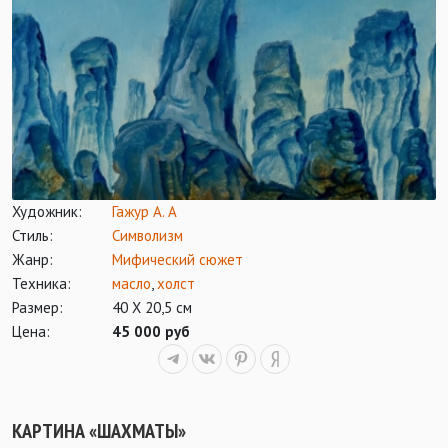
Художник:
Гажур А. А
Стиль:
Символизм
Жанр:
Мифический сюжет
Техника:
масло
,
холст
Размер:
40 Х 20,5 см
Цена:
45 000 руб
КАРТИНА «ШАХМАТЫ»