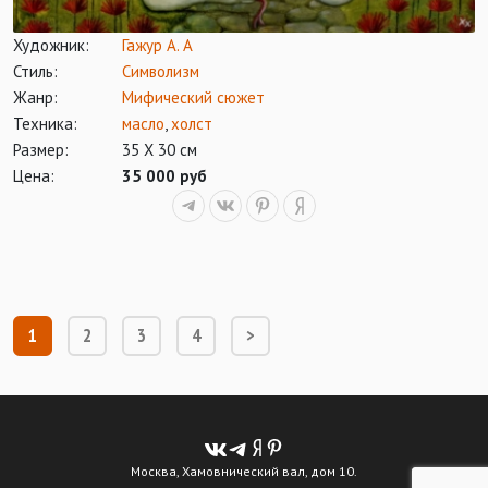
Художник:
Гажур А. А
Стиль:
Символизм
Жанр:
Мифический сюжет
Техника:
масло
,
холст
Размер:
35 Х 30 см
Цена:
35 000 руб
1
2
3
4
>
Москва, Хамовнический вал, дом 10.