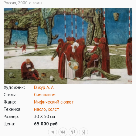
Россия, 2000-е годы
Художник:
Гажур А. А
Стиль:
Символизм
Жанр:
Мифический сюжет
Техника:
масло
,
холст
Размер:
30 Х 50 см
Цена:
65 000 руб